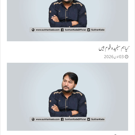
کیا ہم سنجیدہ قوم ہیں
03 جون 2026