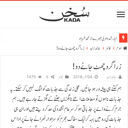
تیار شدہ ادبی تبصرے از محمد شہزاد
ہوم
کالمز
خالد زاہد
زرا گرد چھٹ جانے دو!
زرا گرد چھٹ جانے دو!
خالد زاہد
04 اکتوبر 2018
کالمز
6
1479
ہم کتنے ہی پیشہ ور ہوجائیں، عملی زندگی سے جذبات کو الگ نہیں کر سکتے۔ یہ
جذبات نا ہوں تو معاملات اتنے نا بگڑیں جتنے کے بگڑتے جا رہے ہیں۔ ہم
جرم کرنے والے پر جذباتی ہوکر سر عام تشدد کی حد کردیتے ہیں اور ان ہی
جذبات کی رو میں بہہ کر ایک سفاک مجرم کو سزا وار ٹھرائے جانے پر اداس