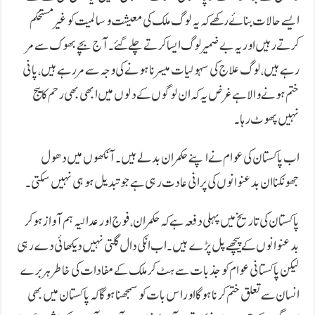
ایسے حالات بنائے رکھے کہ یہ لوگ ملک کی معیشت و سالمیت کو غیر مستحکم
کرتے رہیں اور یہ بے ضمیر لوگ ایسا کرتے چلے گئے۔ آج بچے بھوک سے مر
رہے ہیں، لوگ علاج کی سہولیات میسر نا ہونے کی وجہ سے مر رہے ہیں، پانی
ختم ہونے والا ہے غر ض یہ کہ ان لوگوں کے دلوں میں ابھی بھی رحم کا بیج
نہیں پھوٹ رہا۔
اب پاکستان کی عوام نے اپنے حکمران بدلے ہیں۔ آنکھوں میں دھول
جھونکنا ان بدعنوانوں کی پرانی عادت رہی ہے جو تبدیل ہو ہی نہیں سکتی۔
پاکستان کی تاریخ میں پہلی دفعہ ہے کہ حکمران، فوج اور عدالیہ ہم آواز ہوکر
بدعنوانوں کے پیچھے پل پڑے ہیں۔ اب انکی دال گلتی نہیں دیکھائی دے رہی
لیکن پاکستانی عوام کو جذبات سے ہٹ کر ملک کے مفادات کی خاطر ہر برے
انسان سے تعلق ختم کرنا ہوگا اور اس بات کو سمجھنا ہوگا کہ پاکستان میں بھی