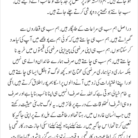
ہوجاتے ہیں۔ ہم دانستہ طور پر عقل پر جذبات کو غالب آنے دیتے ہیں،
سب جانتے بوجھتے پردہ پوشی کرتے چلے جاتے ہیں۔
دراصل ہم سب ہی مراعات کے طلبگار ہیں، ہم سب ہی قطاروں سے
گھبراتے ہیں، ہم سب ہی چاہتے ہیں کہ کوئی ہم سے پوچھے میں آپ کی کیا مدد
کرسکتا ہوں، ہم سب ہی اپنی مرضی کی چیز اپنی مرضی کی قیمتوں میں خریدنا
چاہتے ہیں، ہم سب ہی چاہتے ہیں صرف ہمارے خاندان والے ہی نہیں
بلکہ ساری دنیا ہماری مرضی کی محتاج ہو۔ کچھ لوگ تو بلکل ایسا ہی چاہتے ہیں
اور اپنے اختیارات کی زد میں آنے والوں پر اسکا بھرپور اطلاق کرتے ہیں، انکی
یہ خام خیالی ہوتی ہے کہ اللہ نے صرف انہیں ہی اپنا نائب بنایا ہے اور صرف
وہ ہی اشرف المخلوقات کے درجے پر فائز ہیں۔ یہ لوگ تاریخی حیثیت رکھتے
ہیں جب انسان غاروں میں رہتا تھا اور طاقت کے بل بوتے پر اپنی جاگیر کا
تعین کرتا تھا، اس جاگیر میں رہنے کیلئے پناہ لینے کیلئے اسکی اجازت درکار تھی یا
یوں کہیں کہ اطاعت درکار تھی۔ وقت نے تیزی سے گزرنا شروع کیا حالات