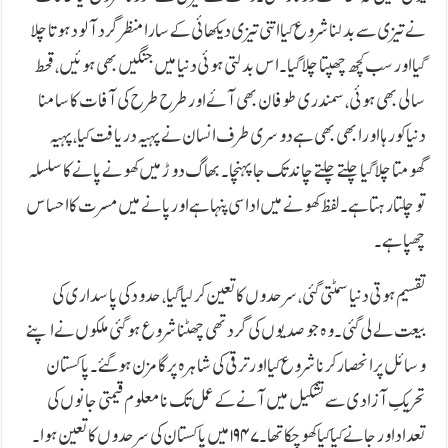
نے تیزی سے بدلنا شروع کیا اتنی تیزی دیکھائی کے سارا منظر گرد آلود ہوتا چلا
گیا اور سب کچھ چھپتا چلا گیا۔ اس بدلتی ہوئی دنیا میں جنگیں بھی ہوئیں، قحط
سالی بھی ہوئی، سمندری طوفان بھی آئے اور طرح طرح کی آفات کا سامنا
دنیا کو رہا اور ابھی بھی ہے دوسری طرف انسان نے پہیہ دریافت کیا، پہیہ
گھومتا چلا گیا چلتے چلتے چاند تک جا پہنچا۔ بھاگ دوڑ میں کھونے پانے کا سلسلہ
تو چلتا رہتا ہے۔ لفظ کھونے میں اداسی پنہا ہے اور پانے میں مسرت کا احساس
چھپا ہے۔
تقسیم ہوتی دنیا سمٹتی گئی، سرحدوں کا تعین کرلیا گیا، حدود کی پاسداری کی
بیعت لے لی گئی۔ وہ جو صدیوں کی گرد تھی چھٹنا شروع ہوگئی ملکوں نے اپنے
وسائل پر انحصار کرنا شروع کیا اور ترقی کی شاہرہ پر گامزن ہوگئے۔ پاکستان
تحریکِ آزادی سے تشکیل میں آنے کے عمل تک نامعلوم قیمتی جانوں کی
تعداد اور جانے کیا کیا کھو چکا تھا۔ ۱۹۴۷ میں پاکستان کی سرحدوں کا تعین ہوا۔