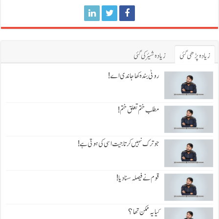
زیادہ پڑھی گئی
زیادہ شیئر کی گئی
روٹی بندہ کھا جاندی اے!
مطلب ختم تعلق ختم!
جو ترک نہیں کرتا جیت اسی کی ہوتی ہے!
قوم نے فیصلہ سنا دیا!
کیا یہ ممکن تھا؟