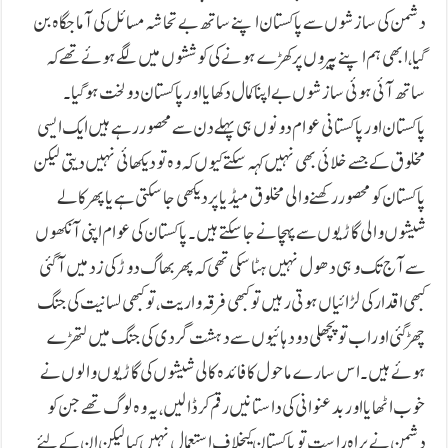
دشمن کی سازشوں سے پاکستان اپنے ساتھ بے تحاشہ مسائل کی آماجگاہ بن
گیا، ابھی ہم اپنے پیروں پر کھڑے ہونے کی کوششوں میں لگے ہوئے تھے کہ
ساتھ آئی ہوئی سازشوں بے اپنا کمال دکھایا اور پاکستان دولخت ہوگیا۔
پاکستان اور پاکستانی عوام دونوں ہی پہلے دن سے محصور رہے ہیں ایک ایسی
مخلوق کے جسے خلائی بھی نہیں کہہ سکتے کیوں کہ وہ تو دیکھائی نہیں دیتی لیکن
پاکستان کو محصور رکھنے والی مخلوق میڈیا پر دیکھی جا سکتی ہے یا پھر کالے
شیشوں والی گاڑیوں سے پہچانے جا سکتے ہیں۔ پاکستان کی عوام اپنی آنکھوں
سے آج تک وہی دھول نہیں ہٹا سکی تھی کہ پھر بھاگ دوڑ کی زد میں آگئی
کبھی اقدار کی لڑائیاں ہوتی رہیں تو کبھی فرقہ واریت، تو کبھی لسانیت کی جنگ
چھڑ گئی اور اب تو پچھلی دو دہائیوں سے دہشت گردی کی جنگ میں لتھڑے
ہوئے ہیں۔ اس سارے ماحول کا فائدہ کالی شیشوں کی گاڑیوں والوں نے
خوب اٹھایا اور بدعنوانی کی داستانیں رقم کرڈالیں، یہ وہ لوگ تھے جن کو
دشمن نے براہ راست تو پاکستان کیخلاف استعمال نہیں کیا لیکن ان کے لئے