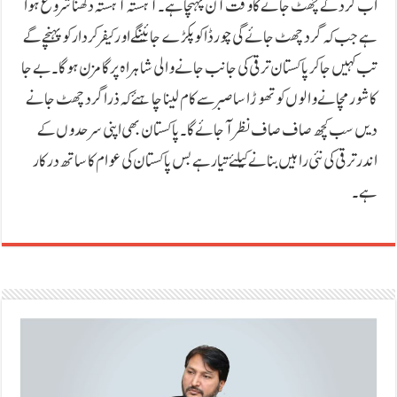
اب گرد کے چھٹ جانے کا وقت آن پہنچاہے۔ آہستہ آہستہ دکھنا شروع ہوا
ہے جب کہ گرد چھٹ جائے گی چور ڈاکو پکڑے جائینگے اور کیفرکردار کو پہنچے گے
تب کہیں جا کر پاکستان ترقی کی جانب جانے والی شاہراہ پر گامزن ہوگا۔ بے جا
کا شور مچانے والوں کو تھوڑا سا صبر سے کام لینا چاہئے کہ ذرا گرد چھٹ جانے
دیں سب کچھ صاف صاف نظر آجائے گا۔ پاکستان بھی اپنی سرحدوں کے
اندر ترقی کی نئی راہیں بنانے کیلئے تیار ہے بس پاکستان کی عوام کا ساتھ درکار
ہے۔