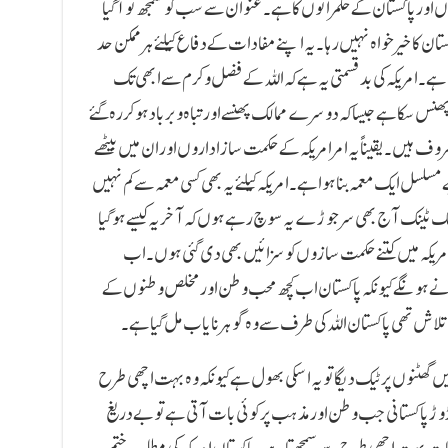
نیوں اور پاکستان کے حکمرانوں کا ہے۔ عنوان سے سب کو سمجھ تو آگیا
پاکستان کا خیر خواہ نہیں رہا۔ یہ اپنے مفادات کے دفاع کیلئے ہر ممکن حد
ہے۔ امریکہ کی بدقسمتی یہ ہے کہ اللہ کے فضل و کرم سے ابھی تک
س سکا ہے جیساکہ دوسرے ممالک پھنسے اور تباہ و برباد ہوکر رہ گئے
صروف ہیں۔ یقیناًیہ امر امریکہ کے حکمت ساز اداروں اور ان میں بیٹھے
سل ایک معمہ بنا ہوا ہے۔ امریکہ کیلئے یہ بھی کسی معمہ سے کم نہیں
ھنک ٹینک آج بھی سر جوڑے یہ سوچ رہے ہوں کہ آخر یہ کیسے ہوگیا
امریکہ میں کتنے حکمت سازوں کو سزائیں بھی دی گئی ہوں۔ اب
نڈنے ہونگے کیونکہ پاکستان اب کچھ محب وطن اور مخلص وطنوں کے
لاش تھی پاکستان اللہ کی طرف سے وہ گو ہر نایاب مل گیا ہے۔
 ہمیں گھٹنوں پر ٹیک دیگا تو یہ اسکی بھول ہے کیونکہ وہ بہت اچھی طرح
ڑوڑ پاکستانی جب وطن اور مذہب پر کوئی بات آتی ہے تو بے دریغ