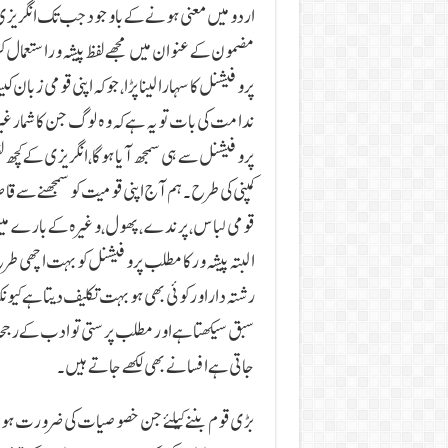
اردو میں معنی ہونے کے باوجود جب تک انگریزی میں 
مضمون کے عنوان میں مجھے لفظ پیشہ ور استعمال کرن
پروفیشنل کا سہارا لینا پڑا، جوکہ اپنی قومی زبا
ندامت کی بات تو یہ ہے کہ وہ لوگ جن کا شمار غیر ت
پروفیشنل سے ہی سمجھ آیا ہوگا، انگریزی کے کچھ لف
کمپنی کی طرح۔ ہم آج اپنی قومیت کو سمجھنے سے قاص
قومی لباس، پرندے، پھول، وغیرہ کے بارے میں ع
البتہ پیشہ ور کا مطلب پروفیشنل کو بہت اچھ
رشتہ دار اور کوئی بھی ہو بہت تکلیف دیتا ہے کی
سبق سیکھتا ہے اور مطلب پرستی تو ادب کے رجحا
جاتی ہے افسانے بھی لکھے جاتے ہیں۔
بڑی قوم بننے کیلئے جن خصوصیات کی ضرورت ہوت