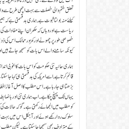
آگ میں کودنے سے بھی نہیں ڈرتااور امریکہ یہ 
تعلق ختم والی خصلت سے بہت اچھی طرح سے واقف
کیلئے منہ بولتا ثبوت ہے، ہماری بد قسمتی ہے کہ
ریاست ہے اوروہاں کہ حکمران اپنے مفادات کی خا
خصوصی طور پر چھوٹے اور کمزور ممالک اس کی ذد م
کیونکہ سامنے والے اس بات کو سمجھ جاتے ہیں او
ہماری حالیہ نئی حکومت کو اس بات کا بخوبی اندازہ
قائم کرتا ہے، اسے امریکہ کی بد قسمتی ہی کہا جاسک
بڑھتا ہی جا رہا ہے۔ اس مطلب کا اصل آغاز افغا
یہاں تک پہنچ چکا ہے۔ اب ہماری نئی اور باضاب
کو مطلب میں الجھائے رکھتی ہے۔ گوکہ حالات کی کشید
سلوک روا رکھے ہوئے اور آجکل اس میں بہت زیاد
کے مترادف بھی سمجھا جا سکتا ہے۔ لیکن مطلب 