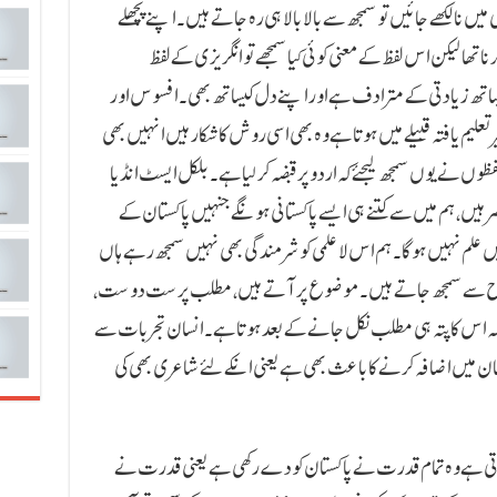
نا لکھے جائیں تو سمجھ سے بالا بالا ہی رہ جاتے ہیں۔ اپنے پچھلے
ا تھا لیکن اس لفظ کے معنی کوئی کیا سمجھے تو انگریزی کے لفظ
ن کیساتھ زیادتی کے مترادف ہے اور اپنے دل کیساتھ بھی۔ افسوس اور
علیم یافتہ قبیلے میں ہوتا ہے وہ بھی اسی روش کا شکار ہیں انہیں بھی
ظوں نے یوں سمجھ لیجئے کہ اردو پر قبضہ کر لیا ہے۔ بلکل ایسٹ انڈیا
ر ہیں، ہم میں سے کتنے ہی ایسے پاکستانی ہونگے جنہیں پاکستان کے
لم نہیں ہوگا۔ ہم اس لاعلمی کو شرمندگی بھی نہیں سمجھ رہے ہاں
ی طرح سے سمجھ جاتے ہیں۔ موضوع پر آتے ہیں، مطلب پرست دوست،
ونکہ اس کا پتہ ہی مطلب نکل جانے کے بعد ہوتا ہے۔ انسان تجربات سے
ن میں اضافہ کرنے کا باعث بھی ہے یعنی انکے لئے شاعری بھی کی
ی ہے وہ تمام قدرت نے پاکستان کو دے رکھی ہے یعنی قدرت نے