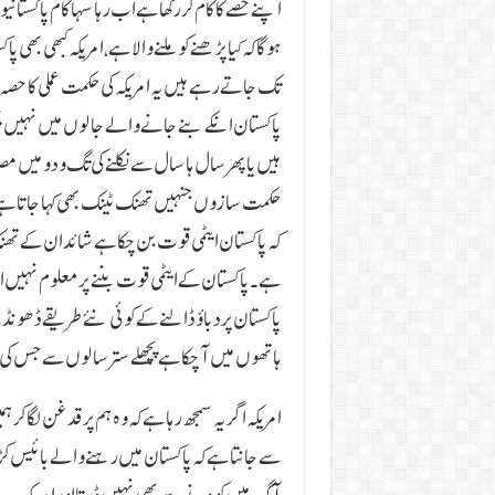
اپنے حصے کا کام کر رکھا ہے اب رہا سہا کام پاکستا
ہوگا کہ کیا پڑھنے کو ملنے والا ہے، امریکہ کبھی بھی 
تک جاتے رہے ہیں یہ امریکہ کی حکمت عملی کا حصہ 
پاکستان انکے بنے جانے والے جالوں میں نہیں پھن
ہیں یا پھر سال ہا سال سے نکلنے کی تگ و دو میں م
حکمت سازوں جنہیں تھنک ٹینک بھی کہا جاتا ہے مسل
کہ پاکستان ایٹمی قوت بن چکا ہے شائد ان کے ت
ہے۔ پاکستان کے ایٹمی قوت بننے پر معلوم نہیں 
پاکستان پر دباؤ ڈالنے کے کوئی نئے طریقے ڈھو
ہاتھوں میں آچکا ہے پچھلے ستر سالوں سے جس کی ت
امریکہ اگر یہ سمجھ رہا ہے کہ وہ ہم پر قدغن لگا کر
سے جانتا ہے کہ پاکستان میں رہنے والے بائیس ک