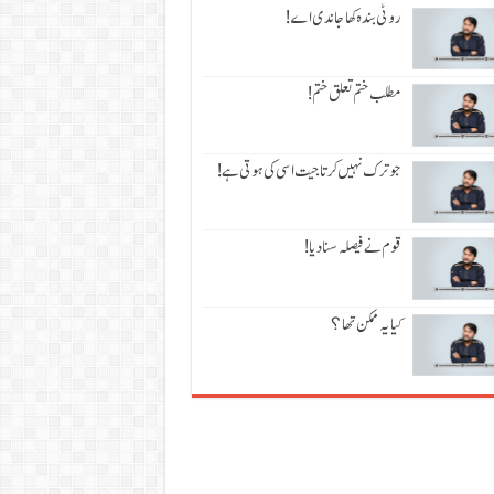
روٹی بندہ کھا جاندی اے!
مطلب ختم تعلق ختم!
جو ترک نہیں کرتا جیت اسی کی ہوتی ہے!
قوم نے فیصلہ سنا دیا!
کیا یہ ممکن تھا؟