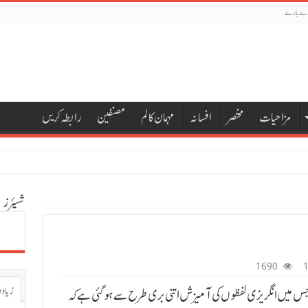
رے بارے
مزاحیات
مختصر
افسانہ
مہمان کالم
مصنفین
رابطہ کریں
شیئرز
1690
زیادہ
ے جس میں انگریزی لفظوں کی آمیزش اتنی بری طرح سے ہوگئی ہے کہ