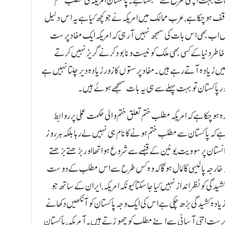
بات بہت اچھی طرح سے سمجھتا ہے۔ پاکستان امریکہ کی مطلب ختم
 ہوچکا ہے، عرب ممالک میں امریکہ نے جوکچھ کیا ہے یہ اس دلیل
 ہمیں اب بھی اس بات کی سمجھ نہیں آرہی کہ امریکہ ایک مفاد پرست
طر دنیا کے کسی بھی ملک کو نیست و نابود کرنے گریز نہیں کرتے
یں زیادہ آتے رہے ہیں۔ مفاد پرستوں کا زور زیادہ دیر چلتا نہیں ہے
ر پاکستان تو بہت پہلے سے ہی یہ بات سمجھے ہوئے ہیں۔
 ہوچکا ہے کہ امریکہ مطلب ختم تعلق ختم والی حکمت عملی پر روابط
تا ہے کہ پاکستان سے مطلب ختم ہونے کا نام ہی نہیں لے رہا بلکہ ہر روز
نستان پرسوویت یونین کے قبضے سے شروع ہوا تھا اور بڑھتے بڑھتے
طہ خارجہ پالیسی کا کمال ہوگا کہ وہ کس طرح سے اس مطلب کے دوست
گی کو نظر انداز نہیں کیا جاسکتا کیونکہ امریکہ، ایران کے ساتھ جو
ہ کشیدگی بڑھ چکی ہے اس کی ایک وجہ پاکستان کو آنکھیں دکھانے
پرست اتنی آسانی سے اپنے مطلب کو چھوڑتے ہیں۔ آمریکہ، پاکستان