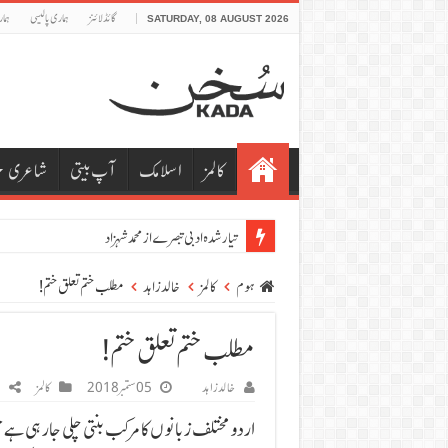
گائڈلائنز
ہماری پالیسی
ہما
SATURDAY, 08 AUGUST 2026
کالمز
اسلامک
آپ بیتی
شاعری
ہوم
کالمز
خالد زاہد
مطلب ختم تعلق ختم!
مطلب ختم تعلق ختم!
خالد زاہد
05 ستمبر 2018
کالمز
1
اردو مختلف زبانوں کا مرکب بنتی چلی جا رہی ہ