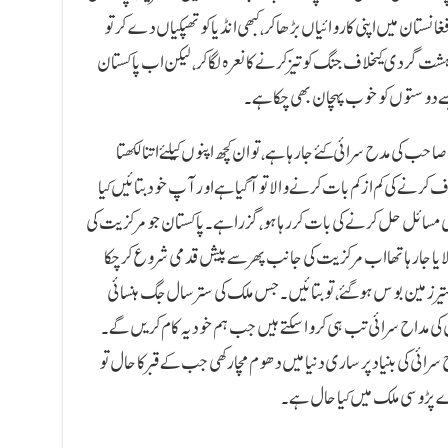
غانستان میں اپنی کاروائیاں بڑھا کر، کبھی انڈیا کو تھپکیاں دے کر تو
 دہشت گردی کیخلاف جنگ کو تیز کرنے کا نعرہ لگا کر، لیکن اب پاکستان
یسے دوستوں کو خوب پہچان بھی چکا ہے۔
احب کی مدح سرائی کئے جا رہا ہے، توان کچھ اپنوں کیلئے اتنا لکھتا
 کرنے کی کم از کم بات کرنے والا تو آگیا ہے اور آپ خود بتائیں کیا
ی مسائل حل کرنے کی بات کررہاہو، گزرا ہے۔ پاکستان جو مرکزیت کی
ر چلایا جا رہا تھا اب مرکزیت کی جانب پھر سے پیش قدمی شروع کر چکا
ر زمین بوس ہوگئے، توبتائیں۔ جس ملک کی ستر سال جگ ہنسائی
 کی مداح سرائی تب ہی کرواسکتے ہیں جب ہم خود یہ کام کریں گے۔
سرائی کی بنیاد پر ساری دنیا میں دھوم مچارکھی جب کے قبر کا حال تو
ارے پڑوسی ملک میں کیا حال ہے۔