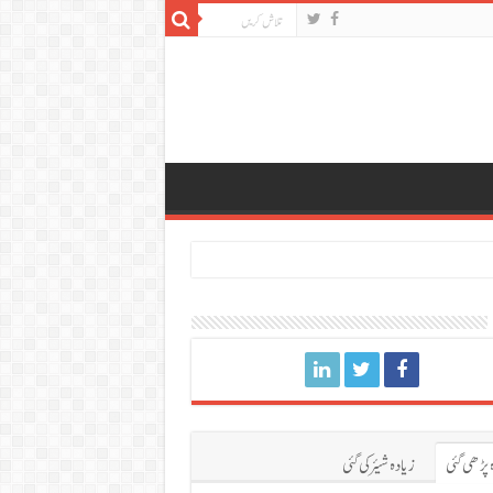
 پڑھی گئی
زیادہ شیئر کی گئی