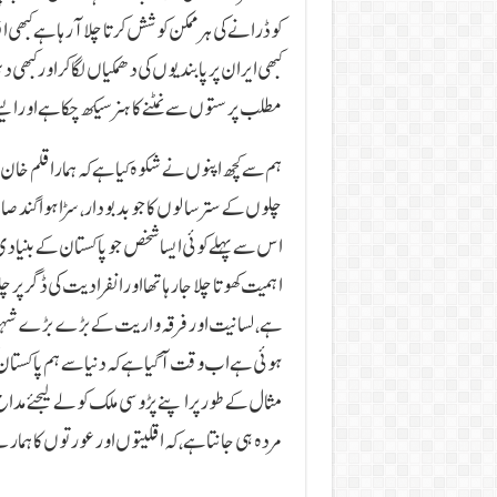
کو ڈرانے کی ہر ممکن کوشش کرتا چلا آرہا ہے کبھی اف
کبھی ایران پر پابندیوں کی دھمکیاں لگا کراور کبھی
مطلب پرستوں سے نمٹنے کا ہنر سیکھ چکا ہے اور ا
ہم سے کچھ اپنوں نے شکوہ کیا ہے کہ ہمارا قلم خان ص
چلوں کے ستر سالوں کاجو بدبو دار، سڑا ہوا گندصاف
اس سے پہلے کوئی ایسا شخص جو پاکستان کے بنیاد
اہمیت کھوتا چلا جا رہا تھا اور انفرادیت کی ڈگر پ
ہے، لسانیت اور فرقہ واریت کے بڑے بڑے شہتی
ہوئی ہے اب وقت آگیا ہے کہ دنیا سے ہم پاکستان
مثال کے طور پر اپنے پڑوسی ملک کو لے لیجئے مداح 
مردہ ہی جانتا ہے، کہ اقلیتوں اور عورتوں کا ہم