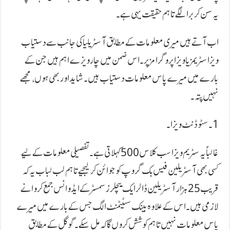
یہ سن کر برا لگے تاہم حقیقت یہی ہے۔
اب آتے ہیں میری معلومات کے مطابق آسٹریلیا کی جانب سے دستیاب
ویزا سٹریمز یا ویزا پروگرامز پر۔ اس ضمن میں چار ویزے اہم ہیں جن کے
بارے میں میرے پاس معلومات دستیاب ہیں۔ شاید اور بھی ہوں، مجھے
نہیں پتہ۔
1۔ سٹوڈنٹ ویزا۔
غالباً یہ سٹریم ویزا سب کلاس 500 کہلاتی ہے۔ تفصیلی معلومات کے لیے
کسی بھی آسٹریلین فیس بک گروپ کو جوائن کر لیجیے تاہم لب لباب یہ کہ
قریب 25 ہزار آسٹریلین ڈالر ایک بیچلرز سمسٹر کے ایڈوانس جمع کروانے
لازمی ہیں۔ اس کے علاوہ بینک سٹیٹمنٹ الگ جس کے بارے میں میرے
پاس معلومات نہیں تاہم کوشش کروں گا کہ مل سکے۔ گوگل کے مطابق