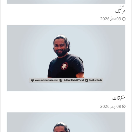
مر گئیں
03 جولائی 2026
متفرقات
08 اپریل 2026