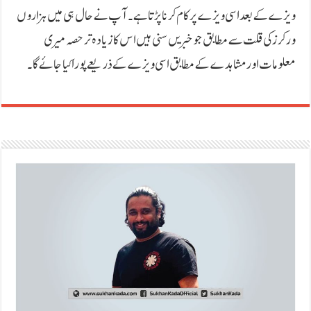
ویزے کے بعد اسی ویزے پر کام کرنا پڑتا ہے۔ آپ نے حال ہی میں ہزاروں
ورکرز کی قلت سے مطابق جو خبریں سنی ہیں اس کا زیادہ تر حصہ میری
معلومات اور مشاہدے کے مطابق اسی ویزے کے ذریعے پورا کیا جائے گا۔