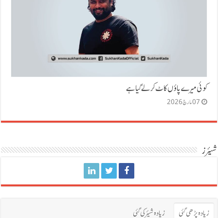
کوئی میرے پاؤں کاٹ کر لے گیا ہے
07 مارچ 2026
شیئرز
زیادہ پڑھی گئی
زیادہ شیئر کی گئی