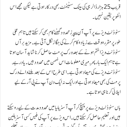
قریب 25 ہزار ڈالر ہی کی بینک سٹیٹمنٹ بھی درکار ہوتی ہے لیکن مجھے اس
انفو پر یقین نہیں۔
سٹوڈنٹ ویزے پر آپ آن پیپرز محدود گھنٹے کام بھی کر سکتے ہیں تاہم عملی
طور پر مقررہ وقت سے زیادہ کام کرنے کی جگاڑ نکل آتی ہے۔ مزید برآں
سٹوڈنٹ ویزا ختم ہونے کے بعد ورک پرمٹ حاصل کرنا شاید آسان ہوتا
ہے تاہم ایک بار پھر، میری معلومات اس ضمن میں محدود ہیں۔ یاد رہے،
سٹوڈنٹ ویزے کی میعاد ہوتی ہے۔ اسی طرح اس کے بعد ملنے والے ورک
پرمٹ کی بھی میعاد ہوتی ہے اور ایک نہ ایک دن آپ نے پی آر کے لیے
اپلائی کرنا ہی ہوتا ہے۔
ہاں سٹوڈنٹ ویزے پر پہنچ کر آپ آسٹریلیا میں محدود مدت کے لیے رہ سکتے
ہیں اور تعلیم حاصل کر سکتے ہیں۔ اس ویزے پر آپ کی فیس کسی آسٹریلین