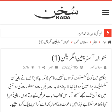
وست اللہ
ہوم
کالمز
معاذ بن محمود
بحوالہ آسٹریلین امگریشن (1)
بحوالہ آسٹریلین امگریشن (1)
معاذ بن محمود
05 ستمبر 2022
کالمز
1
576
دیکھیے میں کوئی کنسلٹینٹ تو ہوں نہیں، تاہم چونکہ اپنا ویزا میں نے بغیر کسی
کنسلٹینٹ پراسیس کروایا لہٰذا اپنے مشاہدات، تجربات و معلومات کی روشنی
میں جو آج تک مجھے سمجھ آیا اس کا لب لباب عرض کیے دیتا ہوں۔ یقیناً میرا
کہا غلط ہو سکتا ہے لہٰذا میں دعوت دیتا ہوں کہ اسے کراس چیک کروا لیجیے۔