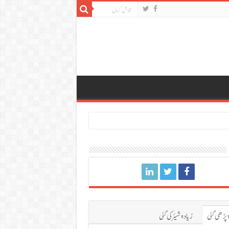
 پڑھی گئی
زیادہ شیئر کی گئی