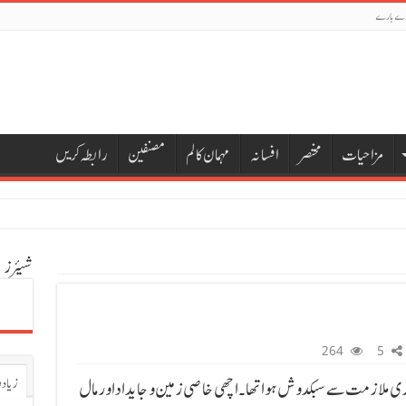
رے بارے
مزاحیات
مختصر
افسانہ
مہمان کالم
مصنفین
رابطہ کریں
شیئرز
264
5
زیادہ
ی ملازمت سے سبکدوش ہوا تھا۔ اچھی خاصی زمین و جایداد اور مال