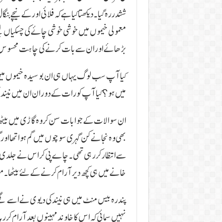
ششدر رہ گیا۔ دیکھتا کیا ہے کہ فلائی اور کے نیچے 
معمولی خیموں میں خوشی خوشی چائے کی چسکیاں 
بڑھائے اور ان سے بات کرنے کی چاہت محسوس
کیا آپ سب لوگ یہاں ہی ان بوسیدہ خیموں میں 
میں ہو؟ کیا آپ کو رات کے دوران ان میں نیند
ان سوالات کے جوابات سن کر وہ گاڑی میں بیٹھ ک
بھی وہ نجانے کن گہری سوچوں میں گم ہوا تھا اور گھ
سے انتظار کررہی تھی۔ چاے پی کر اس نے جلدی سے م
خانے میں ہی کچھ دیر آرام کرنے کے لئے بیٹھا۔ موبا
پندرہ بیس منٹ میں ہی نیند کی دیوی نے اسے گلے لگ
نہیں سمائی کہ اس کا خاوند مہینوں بعد آرام کرر