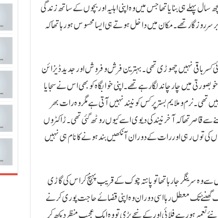
ھ سال پہلے ہی بنایا تھا جس میں وہ اپنی اہلیہ اور بچوں کے ساتھ زندگی
برسر روزگار تھے۔ مکان میں داخل ہوتے ہی ایسا محسوس ہو رہا تھا کہ
 کسر باقی نہیں چھوڑی تھی۔ بہترین فرش و فروش اور جدید ڈیزائن
صورتی میں چار چاند لگارہے تھے۔ اپنی خوابگاہ کو بھی اس نے سجایا
ں تھی۔ نرم و ملایم بستر پر کس کو نیند نہیں آتی ہے مگر وہ رات بھر
ھنے سے قاصر تھا کہ آخر نیند کی دیوی اسے کیوں روٹھ گئی تھی۔ ڑاکٹروں
ں کی توں رہی اور رات کے دوران آنکھیں بند ہونے کا نام ہی نہیں
سے وہ سرینگر جارہا تھا تو پانتہ چوک کے قریب پہنچ کر اس کی گاڑی
ک گھنٹے تک معطل رہا اسی دوران وہ اپنی قضائے حاجت پوری کرنے
تعمیر ہورہے فلائی اور کے نیچے پڑی تو وہ ایک عجیب منظر دیکھ کر