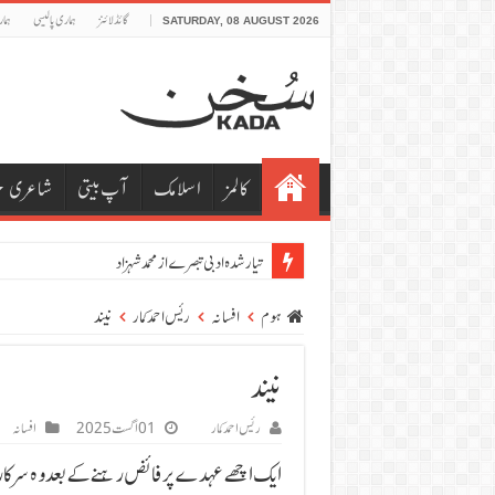
گائڈلائنز
ہماری پالیسی
ہما
SATURDAY, 08 AUGUST 2026
کالمز
اسلامک
آپ بیتی
شاعری
تیار شدہ ادبی تبصرے از محمد شہزاد
ہوم
افسانہ
ریٔس احمد کمار
نیند
نیند
ریٔس احمد کمار
01 اگست 2025
افسانہ
ایک اچھے عہدے پر فائض رہنے کے بعد وہ سرکار