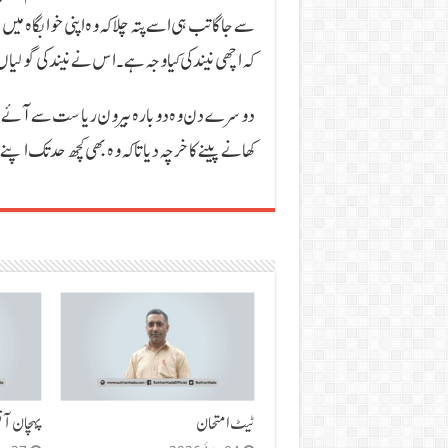
سے جاگا تب ہی اسے پتہ چلا کہ وہ اپنی خوابگاہ میں
کہ اچھی نیند کی کیا وجہ ہے۔ اس نے نیند کی گولیا
دوسرے دن وہ دوبارہ بیرون ریاست سے آئے ہوئ
کھانے پینے کا خرچہ دیا تاکہ وہ بھی کچھ حد تک اپ
ٹیٹ امتحان
پہچان آن