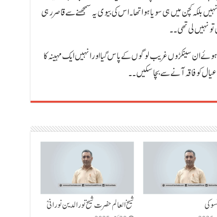
 نہیں بلکہ کچن میں ہی سویا ہوا تھا۔ اس کی بیوی یہ سمجھنے سے قاصر رہی
ں تو نہیں لی تھی۔۔
ے ان سینکڑوں غریب لوگوں کے پاس گیا اور انہیں ایک مہینہ کا
نے عیال کو فاقہ آنے سے بچا سکیں۔۔
سو کی
شیخ العالم حضرت شیخ نورالدین نورانیؒ