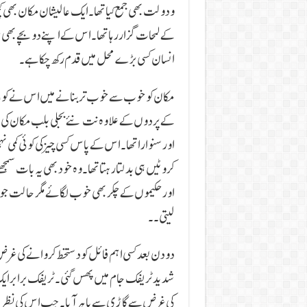
و دولت بھی جمع کیا تھا۔ ایک عالیشان مکان بھی کچ
کے لمحات گزار رہا تھا۔ اس کے اپنے دو بچے بھی 
انسان کسی بڑے محل میں قدم رکھ چکا ہے۔
مکان کو خوب سے خوب تر بنانے میں اس نے کوئی
کے پردوں کے علاوہ نت نئے بجلی بلب مکان کی خوب
اور سنوارا تھا۔ اس کے پاس کسی چیز کی کوئی کمی نہی
کروٹیں ہی بدلتا رہتا تھا۔ وہ خود بھی یہ بات سمج
اور حکیموں کے چکر بھی خوب لگائے مگر حالت جو
لیتی۔۔
دو دن بعد کسی اہم فائل کو دستخط کروانے کی غرض 
شدید ٹریفک جام میں پھس گئی۔ ٹریفک برابر ای
کی غرض سے گاڑی سے باہر آیا۔ جب اس کی نظر نئے 