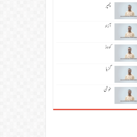
چھپر
آزاد
کووڈ
گڑیا
خوشی