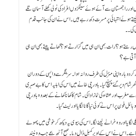
بنگال اور راجھستان سے آئے ہوئے سینکڑوں افراد کی ٹولی کھلے آسمان تلے
لیتے ہوئے انتہائی پرمسرت دکھ رہے ہیں۔ اس نے ان کی جانب قدم
 کی۔۔
رہتے ہو؟ رات بھی ان ہی میں گزارتے ہو؟ کھاتے پیتے بھی ان ہی
 آتی ہے؟
ر دوبارہ اپنی منزل کی طرف روانہ ہوا۔ سرینگر سے واپسی کے دوران
ر شام دیر گئے پہنچ گیا۔ ‌ باورچی خانے میں اس کی اہلیہ اس کا بے صبری
غرب اور عشاء کی نماز ادا کی۔ شام کا کھانا کھانے کے بعد وہ باورچی
ئل فون پر اس نے کوئی نیا گانا لگایا اور لیٹ گیا۔
ایا اور وہ خراٹے لینے لگا۔ ‌ اس کی بیوی یہ دیکھ کر خوشی میں پھولے
ہا ہے۔ اس نے اس کے اوپر کمبل ڈال دیا۔ صبح آٹھ بجے جب وہ نیند