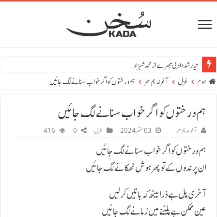
تیار شدہ ادبی تبصرے از محمد شہزاد
ہوم
غزل
آغر ندیم سحر
ہم درختوں کو اگر خواب سنانے لگ جائیں
ہم درختوں کو اگر خواب سنانے لگ جائیں
آغر ندیم سحر
03 ستمبر 2024
غزل
0
416
ہم درختوں کو اگر خواب سنانے لگ جائیں
ان پرندوں کے تو پھر ہوش ٹھکانے لگ جائیں
آخری پل ہے ذرا بیٹھ کہ باتیں کر لیں
عین ممکن ہے پلٹنے میں زمانے لگ جائیں