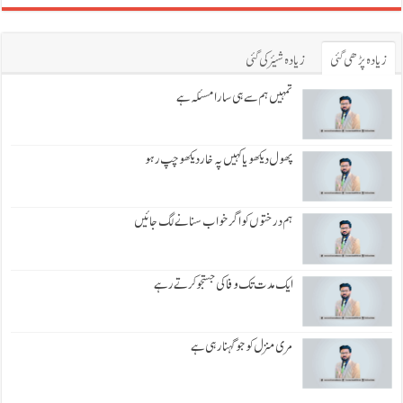
زیادہ پڑھی گئی
زیادہ شیئر کی گئی
تمہیں ہم سے ہی سارا مسئلہ ہے
پھول دیکھو یا کہیں پہ خار دیکھو چپ رہو
ہم درختوں کو اگر خواب سنانے لگ جائیں
ایک مدت تک وفا کی جستجو کرتے رہے
مری منزل کو جو گہنا رہی ہے