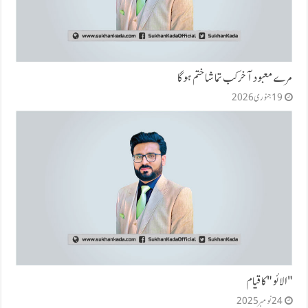
مرے معبود آخر کب تماشا ختم ہوگا
19 جنوری 2026
"الائو" کا قیام
24 نومبر 2025