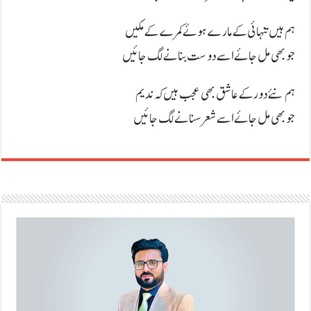
ہم ہیں تنہائی کے مارے ہوئے کمرے کے مکیں
جو بھی مل جائے اسے دوست بنانے لگ جائیں
ہم نئے دور کے عاشق بھی عجب ہیں کہ ندیم
جو بھی مل جائے اسے شعر سنانے لگ جائیں