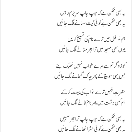
یہ بھی ممکن ہے کہ چپ چاپ سرِ بزم رہیں
یہ بھی ممکن ہے کوئی گیت سنانے لگ جائیں
ہم نوافل میں ترے نام کی تسبیح کریں
یوں بھی مسجد میں ترا ہجر منانے لگ جائیں
کوزہ گر تم سے مرے خواب نہیں ٹھیک بنے
بس یہی سوچ کے پھر چاک گھمانے لگ جائیں
حضرتِ قیس ترے خواب کی بیعت کرکے
ہم کسی دشت میں پھر نام کمانے لگ جائیں
یہ بھی ممکن ہے کہ چپ چاپ ترا ہجر سہیں
یہ بھی ممکن ہے کوئی حشر اٹھانے لگ جائیں