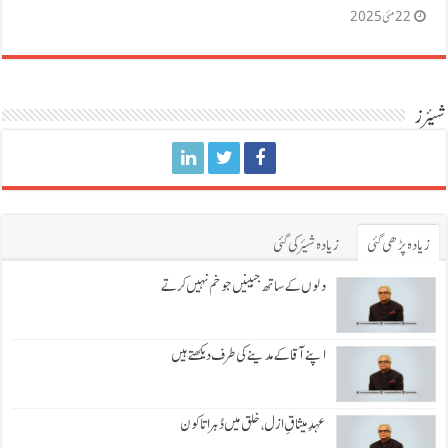
22 مئی 2025
شیئرز
زیادہ پڑھی گئی
زیادہ شیئر کی گئی
دلوں کے ساتھ جبینیں جو خم نہیں کرتے
اپنے آقا کے مدینے کی طرف دیکھتے ہیں
عہدِ میثاقِ ازل، خلق میں دُہراتا کون