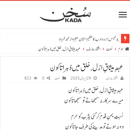
یولیسس: اردو ادب کا عظیم الشان معجزہ از محمد شہزاد
ہوم
نعت
افتخار عارف
عہدِ میثاقِ ازل، خلق میں دُہراتا کون
عہدِ میثاقِ ازل، خلق میں دُہراتا کون
افتخار عارف
29 اپریل 2025
نعت
0
823
عہدِ میثاقِ ازل، خلق میں دُہراتا کون
میرے سرکار نہ سمجھاتے تو سمجھاتا کون
نسبتِ یمنِ قدم کر گئی یثرب کو حرم
وہ نہ ہوتے تو مدینے کی طرف جاتا کون