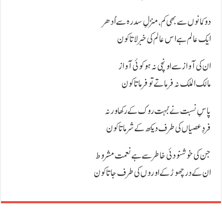
دو کمانوں سے بھی کم، منزلِ سدرہ سے اُدھر
ایک عالم ہے اس عالم کی خبر لاتا کون
ان کی آواز سے اونچی نہ ہو کوئی آواز
مالک الملک نہ فرماتے تو فرماتا کون
پاسِ نسبت نے بُہت روک کے رکھا ورنہ
فردِ عصیاں کی طرف دیکھ کے شرماتا کون
جن کی خوشنودئی خاطر سے ہے نعمت مشروط
ان کے در چھوڑ کے اوروں کی طرف جاتا کون