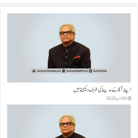
اپنے آقا کے مدینے کی طرف دیکھتے ہیں
05 جون 2025