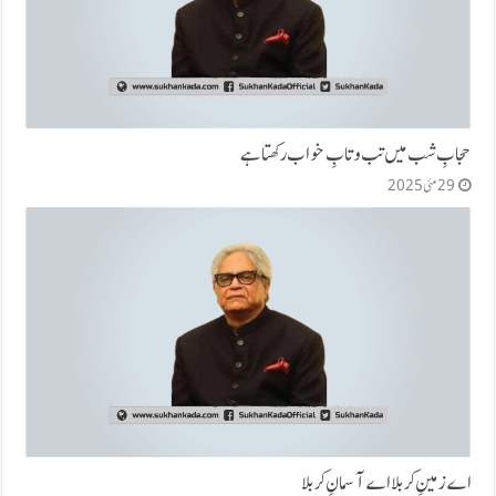
حجابِ شب میں تب و تابِ خواب رکھتا ہے
29 مئی 2025
اے زمینِ کربلا اے آسمانِ کربلا