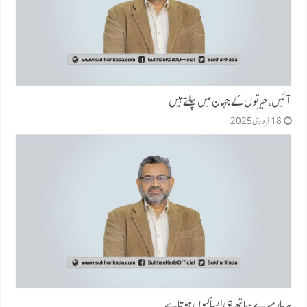
آئیں، حیرتوں کے جہان میں چلتے ہیں
18 فروری 2025
ہر بار میرے ساتھ ہی ایسا کیوں ہوتا ہے