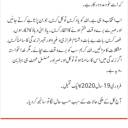
کہ اسے خود مدد درکار ہے۔
اب انتخاب وہی ہے۔ اللہ کو یاد کریں توکل کریں، جو بن پڑتا ہے کرتے جائیں
اور صبر سے برے وقت ختم ہونے کا انتظار کریں۔ یا ذہنی دباؤ کا شکار ہوں،
غصہ کریں، بات بے بات دشنام طرازی وغیرہ اور تیسرا زندگی کا سامنا کریں،
مشکلات کا مزا لیں۔ اللہ کریم سب کو برے وقت سے بچائے۔ مگر خدانخواستہ
اگر زندگی میں اس کا سامنا ہو تو توکل اور صبر اور مسلسل محنت ہی بہترین
رویہ ہے۔
فروری 19 سال 2020 کا ایک تخیل۔
آج کل کے ملکی حالات کے سبب حسب حال لگا تو سانجھ کر دیا۔