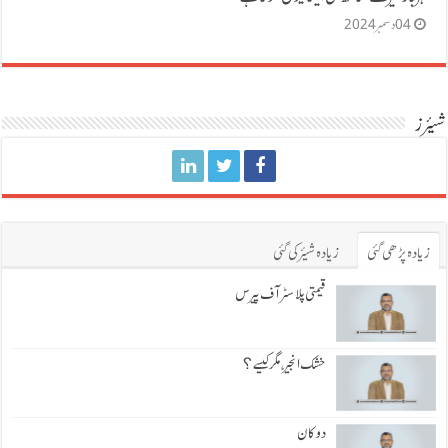
04 دسمبر 2024
شیئرز
زیادہ پڑھی گئی
زیادہ شیئر کی گئی
قیمتی پلاسٹر آف پیرس
خشک انجیر، مگر کیسے؟
دو کان