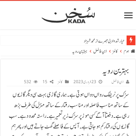
تیار شدہ ادبی تبصرے از محمد شہزاد
ہوم
کالمز
ابنِ فاضل
بہترین رویہ
بہترین رویہ
ابنِ فاضل
23 فروری 2023
کالمز
15
532
سڑک پر ٹریفک رواں دواں ہوتی ہے۔ ہماری گاڑی بہت سی دیگر گاڑیوں
کے ساتھ مناسب فاصلہ اور مناسب رفتار کے ساتھ منزل کی طرف بڑھ
رہی ہے۔ دفعتاً آگے کسی موڑ پر سڑک زیرِ تعمیر ہے۔ راستہ محدود ہے۔ سب
گاڑیوں کی رفتار کم ہو جاتی ہے۔ آپس کے فاصلے گھٹ جاتے ہیں اور پھر ہم