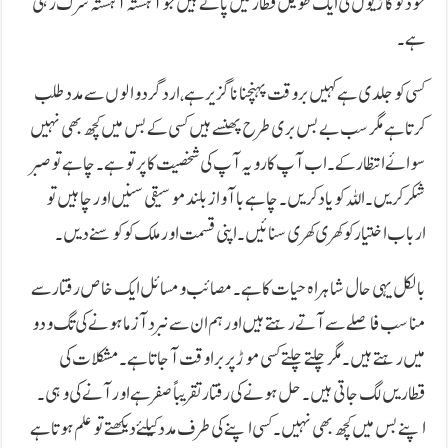
خود کو گاڑیوں کی ایک طویل قطار میں پاتے ہیں جو آہستہ آہستہ سرک رہی
ہے۔
کسی کو جلدی ہے کہیں بروقت پہنچنا ناگزیر ہے، ارد گرد والوں سے مدد طلب
کرتا ہے مگر سب بےبس بری طرح پھنسے ہیں کسی کے بس میں کچھ بھی نہیں
سوائے انتظار کے۔ اب آپ کا رویہ آپ کی شخصیت کا پر تو ہے۔ چاہے تو صبر
شکر کریں۔ اللہ کو یاد کریں۔ چاہے باآواز بلند موسیقی سنیں اور چاہیں تو
ارباب اختیار کو کھری کھری سنائیں۔ اپنی قسمت اور ملک کو کوسنے دیں۔
بالکل یہی حال شاہراہ حیات کا ہے۔ مصائب و مسائل ایک خاص رفتار سے
مناسب فاصلے سے آتے رہتے ہیں اور ہم ان سے نبرد آزما ہونے کی تگ و دو
میں رہتے ہیں۔ مگر چلتے چلتے کسی موڑ پر برا وقت آ جاتا ہے۔ مشکلات کی
قطاریں لگ جاتی ہیں۔ حل ہونے کی رفتار تقریباً صفر ہے اور آنے کی وہی۔
اپنے بس میں کچھ بھی نہیں۔ کسی اپنے کی طرف مدد کیلئے دیکھتے تو علم ہوتا ہے