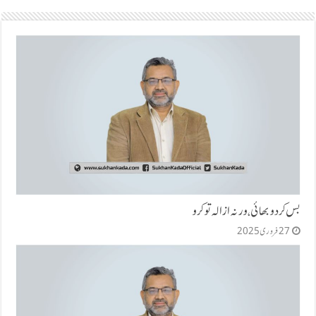
بس کردو بھائی، ورنہ ازالہ تو کرو
27 فروری 2025