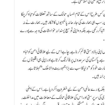
لی ترجیح وطن کی سلامتی ہے۔
نون کس طرح اس کے تمام ہمسایہ ممالک کے ساتھ تعلقات کو تباہ کر چکا
ان، سب ہی بھارت کی جارحانہ پالیسیوں کا شکار ہیں۔ بھارت نے نہ
تہا کر رکھی ہے، بلکہ وہ اپنی توسیع پسندانہ خواہشات کی وجہ سے پورے
۔
 اپنی بالادستی قائم کرنا ہے، چاہے اس کے لیے علاقائی امن کو تباہ
تا ہے، پاکستان کی سرحدوں پر فائرنگ کرتا ہے اور اپنی ہی اقلیتوں کے
ت خود کو "دنیا کا سب سے بڑا جمہوریت والا ملک" کہلاتا ہے،
برانہ ہیں۔
کہ پورے عالمی امن کے لیے خطرہ پیدا کر دیا ہے۔ اس کے ایٹمی
ی کی سرپرستی اور اس کی علاقائی ممالک کے معاملات میں مداخلت،