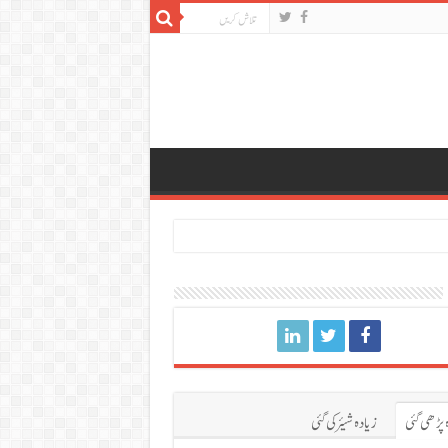
 پڑھی گئی
زیادہ شیئر کی گئی