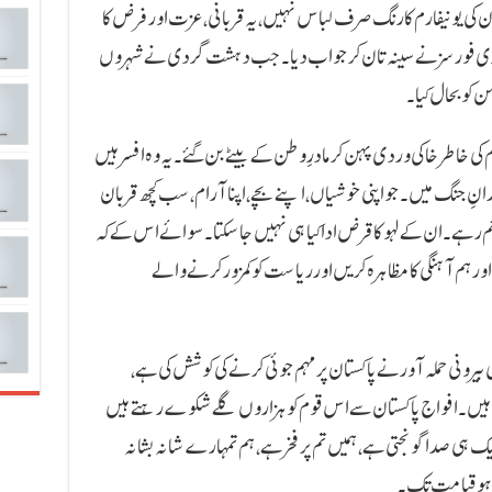
ان کی یونیفارم کا رنگ صرف لباس نہیں، یہ قربانی، عزت اور فرض کا
اری فورسز نے سینہ تان کر جواب دیا۔ جب دہشت گردی نے شہروں
ن کو بحال کیا۔
 کی خاطر خاکی وردی پہن کر مادرِ وطن کے بیٹے بن گئے۔ یہ وہ افسر ہیں
ِ جنگ میں۔ جو اپنی خوشیاں، اپنے بچے، اپنا آرام، سب کچھ قربان
م رہے۔ ان کے لہو کا قرض ادا کیا ہی نہیں جا سکتا۔ سوائے اس کے کہ
اور ہم آہنگی کا مظاہرہ کریں اور ریاست کو کمزور کرنے والے
 بیرونی حملہ آور نے پاکستان پر مہم جوئی کرنے کی کوشش کی ہے،
تے ہیں۔ افواج پاکستان سے اس قوم کو ہزاروں گلے شکوے رہتے ہیں
ایک ہی صدا گونجتی ہے، ہمیں تم پر فخر ہے، ہم تمہارے شانہ بشانہ
ہو قیامت تک۔