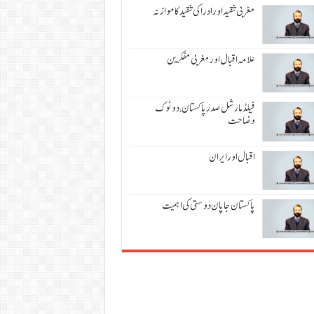
مغربی تنقید اور ادراکی تنقید کا موازنہ
علامہ اقبال اور مغربی مفکرین
فیلڈ مارشل صدر پاکستان، دوٹوک
وضاحت
اقبال اور ایران
پاکستان جاپان دوستی کی اہمیت