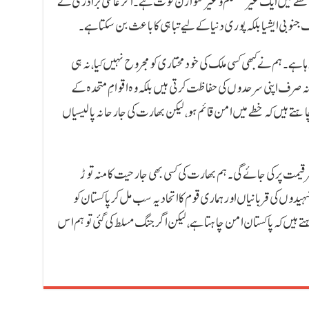
 میں ایک غیر مستحکم و غیر متوازن قوت ہے۔ اگر عالمی برادری نے
ف جنوبی ایشیا بلکہ پوری دنیا کے لیے تباہی کا باعث بن سکتا ہے۔
 ہے۔ ہم نے کبھی کسی ملک کی خودمختاری کو مجروح نہیں کیا، نہ ہی
 نہ صرف اپنی سرحدوں کی حفاظت کرتی ہیں بلکہ وہ اقوامِ متحدہ کے
چاہتے ہیں کہ خطے میں امن قائم ہو، لیکن بھارت کی جارحانہ پالیسیاں
 قیمت پر کی جائے گی۔ ہم بھارت کی کسی بھی جارحیت کا منہ توڑ
ں کی قربانیاں اور ہماری قوم کا اتحاد یہ سب مل کر پاکستان کو
 چاہتے ہیں کہ پاکستان امن چاہتا ہے، لیکن اگر جنگ مسلط کی گئی تو ہم اس