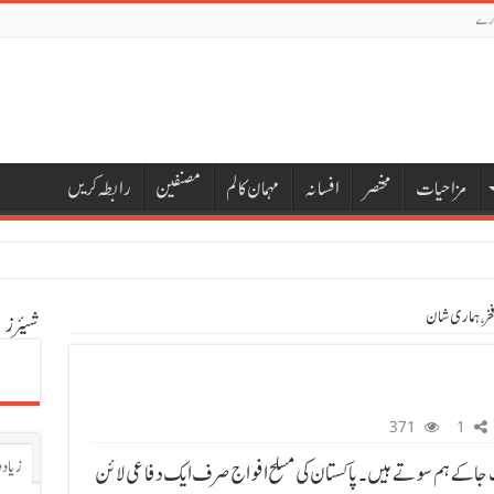
ارے
مزاحیات
مختصر
افسانہ
مہمان کالم
مصنفین
رابطہ کریں
 فخر، ہماری شان
شیئرز
371
1
زیادہ
ب جا کے ہم سوتے ہیں۔ پاکستان کی مسلح افواج صرف ایک دفاعی لائن