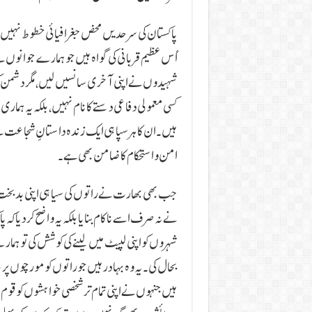
پاکستان کی سرحدیں محض جغرافیائی خطوط نہیں، 
اُس عظیم قربانی کی گواہ ہیں جو ہمارے جوانوں 
شہیدوں نے اپنی آخری سانسیں لیں، مگر دشمن کو 
کسی معمولی دفاعی دستے کا نام نہیں، بلکہ یہ ہ
ہیں۔ ان کا ہر سپاہی ایک زندہ داستانِ شجاعت 
امن و استحکام کا ضامن بھی ہے۔
جب بھی بھارت نے راتوں کی سیاہی اپنی بدبخت پی
نے نہ صرف اسے ناکام بنایا بلکہ یہ واضح کر دیا
شہروں کو اپنی لپیٹ میں لینے کی کوشش کی تو ہما
بحال کی۔ یہ وہ بہادر ہیں جو راتوں کو مورچوں پر
ہیں جنہوں نے اپنی تمام تر شخصی خواہشوں کو قوم کے