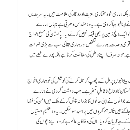
بلکہ ہماری خودمختاری، عزت اور وقار کی علامت ہیں۔ یہ سرحدیں
نے اپنا لہو بہا کر دی ہے۔ یہ وہ مقدس دھرتی ہے جہاں ہمارے
ایک انچ زمین پر بھی قبضہ نہیں کرنے دیا۔ پاکستان کی مسلح افواج
ماری قومی وحدت، ہمارے تشخص اور ہماری بقا کی سب سے بڑی ضمانت
ہے، جو نہ صرف اپنے وطن کی حفاظت کرتا ہے بلکہ پورے خطے میں
شانیوں پر مل کے، چھپ کر حملہ کرنے کی کوشش کی تو ہماری افواج
 کہ پاکستان کا دفاع ناقابلِ تسخیر ہے۔ جب دہشت گردی نے ہمارے
رے جوانوں نے اپنی جانوں کا نذرانہ پیش کرکے ملک میں امن کی فضا
 جاگتے ہیں تاکہ ہم گھروں میں پرامید سو سکیں۔ یہ وہ عظیم ہستیاں
 لیے قربان کر دیا۔ ان کی وفا کا یہ عالم ہے کہ وہ اپنے بچوں کی