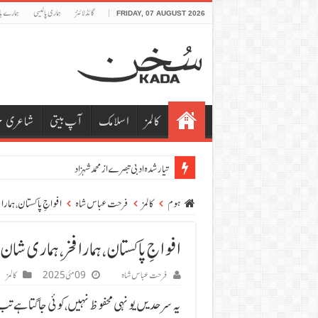
گائڈلائنز
ہماری پالیسی
ہمارے ب
FRIDAY, 07 AUGUST 2026
کالمز
اسلامک
آپ بیتی
شاعری
ص
ہوم
کالمز
فرحت عباس شاہ
افواجِ پاکستان، ہمارا
افواجِ پاکستان، ہمارا فخر، ہماری شان
فرحت عباس شاہ
09 مئی 2025
کالمز
یہ سرحدیں یونہی محفوظ نہیں، کوئی جاگتا ہے ت