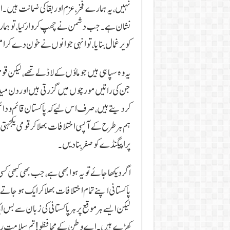
نہیں، یہ ہمارے فخر، عزم اور بقا کی ضمانت ہیں۔ 
نشان ہے۔ جب دشمن نے چھپ کر وار کیا، تو ہم
کو یرغمال بنایا، تو انہی جوانوں نے خون دے کر ام
یہ وہ سپاہی ہیں جو ماؤں کے لاڈلے تھے، لیکن قوم
جن کی راتیں مورچوں میں گزرتی ہیں اور دن میدان
کر دیتے ہیں، صرف اس لیے کہ پاکستان قائم و دائ
ہم ہرطرح کے آپسی اختلافات بھلا کر قومی یکجہتی 
پراپیگنڈے کو صفر بنا دیں۔
اگر دیکھا جائے تو یہ ہوا بھی ہے، جب بھی کبھی کسی
پاکستانی اپنے تمام اختلافات بھلا کر ایک ہوجا
لیکن ایسے ہر موقع پر ہر پاکستانی کی زبان سے بس 
کھڑے ہیں۔ اے وطن کے محافظو! تم سلامت ر