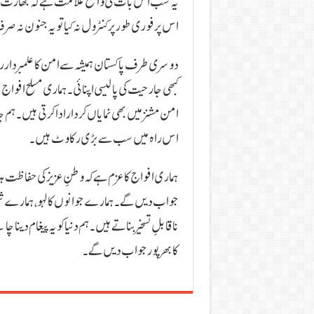
یہ سب اس بات کی واضح علامت ہے کہ بھارت خطے
اس پر فوری طور پر کنٹرول نہ کیا تو یہ جنون نہ صر
دوسری طرف پاکستان ہمیشہ سے امن کا علمبردار رہا
کبھی جارحیت کی پالیسی اپنائی۔ ہماری مسلح افواج
امن مشنز میں بھی نمایاں کردار ادا کرتی ہیں۔ ہم 
اس راہ میں سب سے بڑی رکاوٹ ہیں۔
ہماری افواج کا عزم ہے کہ وطنِ عزیز کی حفاظت ہر
جواب دیں گے۔ ہمارے جوانوں کا لہو، ہمارے شہیدو
ناقابلِ تسخیر بناتے ہیں۔ ہم دنیا کو یہ پیغام دینا
کا بھرپور جواب دیں گے۔