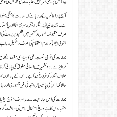
پیدائش پر بھی گھر نہیں جا پاتے، کیونکہ ان کی پہ
آج پورا عالم یہ دیکھ رہا ہے کہ بھارت کا جنگی ج
ہے۔ چین، نیپال، بنگلہ دیش، سری لنکا اور پاکست
صرف مقبوضہ جموں و کشمیر میں ظلم و بربریت کی ان
جنوبی ایشیا کو عدم استحکام کی طرف دھکیل رہا ہے
بھارت کی فوجی حکمتِ عملی کا بنیادی مقصد خطے میں
کرنا پڑے۔ وہ کشمیر میں انسانی حقوق کی پامالی کر
خلاف تشدد کو فروغ دیتا ہے۔ اس کے باوجود، بھار
حالانکہ اس کی پالیسیاں انتہائی غیر جمہوری اور جا
بھارت کی اس جارحیت نے نہ صرف جنوبی ایشیا بل
ہتھیاروں کا بے دریغ استعمال، اس کی دہشت گرد