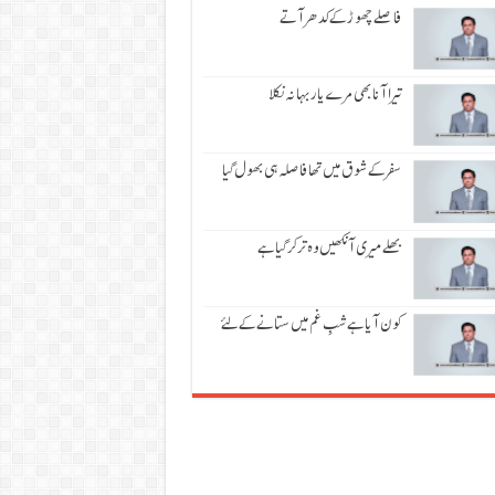
فاصلے چھوڑ کے کدھر آتے
تیرا آنا بھی مرے یار بہانہ نکلا
سفر کے شوق میں تھا فاصلہ ہی بھول گیا
بھلے میری آنکھیں وہ تر کر گیا ہے
کون آیا ہے شبِ غم میں ستانے کے لئے