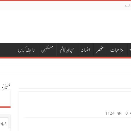
 بارے
مزاحیات
مختصر
افسانہ
مہمان کالم
مصنفین
رابطہ کریں
شیئرز
1124
0
زیادہ