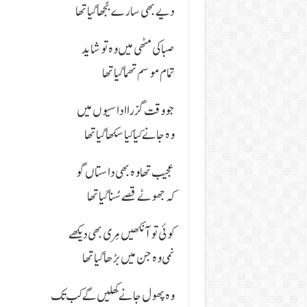
دیے بھی سارے بُجھا گیا تھا
صبا کی مٹھی میں وہ تو شاید
تمام موسم تھما گیا تھا
جو وقت گزرا اداسیوں میں
وہ جانے کیا کیا سکھا گیا تھا
عجیب تھا وہ بھی داستاں گو
کہ جھوٹے قصے سُنا گیا تھا
کوئی تو آنکھیں مِری بھی دیکھے
نمی وہ جن میں بڑھا گیا تھا
وہ پھول جانے کِھلیں گے کب تک