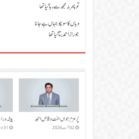
تو پھر نہ مجھ سے رہا گیا تھا
وہاں کا سوچو جہاں ہے جانا
جو راز احمد بتا گیا تھا
پُر عزم جواں بخت وقاص امجد
پیشہ ورانہ
02 اگست 2026
31 جولائی 2026