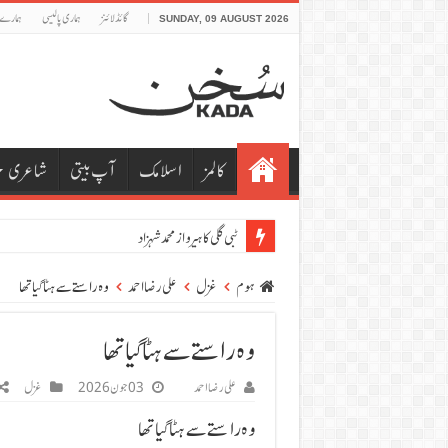
گائڈلائنز
ہماری پالیسی
ہمارے
SUNDAY, 09 AUGUST 2026
کالمز
اسلامک
آپ بیتی
شاعری
ٹبی گلی کا ہیرو از محمد شہزاد
ہوم
غزل
علی رضا احمد
وہ راستے سے ہٹا گیا تھا
وہ راستے سے ہٹا گیا تھا
علی رضا احمد
03 جون 2026
غزل
وہ راستے سے ہٹا گیا تھا