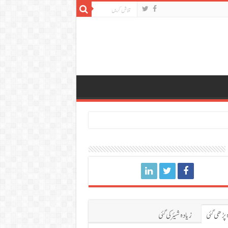
 پڑھی گئی
زیادہ شیئر کی گئی