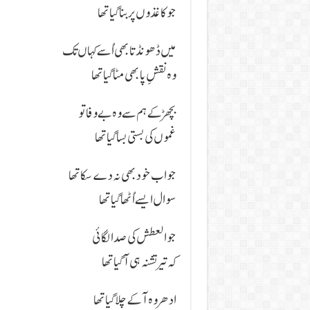
جو کاغذوں پر بنا گیا تھا
میں ڈھونڈتا بھی اُسے کہاں تک
وہ نقشِ پا بھی مٹا گیا تھا
بچھڑ کے ہم سے وہ بے وفا تو
غموں کی بستی بسا گیا تھا
جواب خود بھی نہ دے سکا تھا
سوال ایسے اُٹھا گیا تھا
جو العطش کی صدا لگائی
کہ تیر تشنہ ہی آ گیا تھا
ادھر وہ آ کے چلا گیا تھا